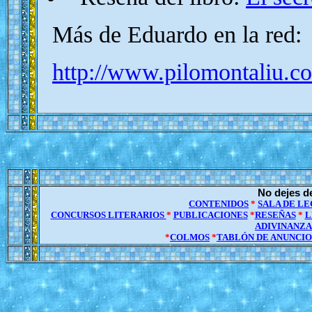
Más de Eduardo en la red:
http://www.pilomontaliu.c
No dejes de
CONTENIDOS
*
SALA DE L
CONCURSOS LITERARIOS
*
PUBLICACIONES
*
RESEÑAS
*
L
ADIVINANZA
*
COLMOS
*
TABLÓN DE ANUNCI