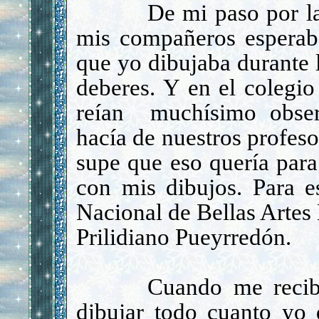
De mi paso por l
mis compañeros esperaba
que yo dibujaba durante l
deberes. Y en el colegi
re
í
an much
í
simo obser
hac
í
a de nuestros profes
supe que eso quer
í
a para
con mis dibujos.
Para e
Nacional de Bellas Artes
Prilidiano Pueyrred
ó
n.
Cuando me reci
dibujar todo cuanto yo 