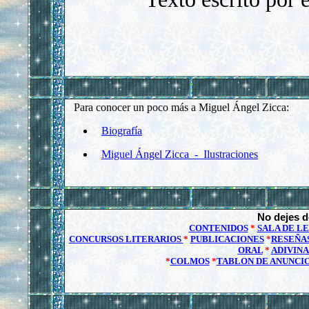
Para conocer un poco más a Miguel Ángel Zicca:
Biografía
Miguel Ángel Zicca - Ilustraciones
No dejes de
CONTENIDOS
*
SALA DE L
CONCURSOS LITERARIOS
*
PUBLICACIONES
*
RESEÑA
ORAL
*
ADIVIN
*
COLMOS
*
TABLON DE ANUNCI