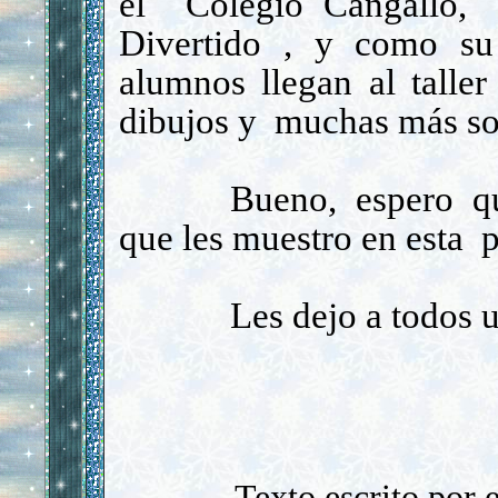
el Colegio Cangallo,
Divertido , y como su
alumnos llegan al talle
dibujos y muchas m
á
s s
Bueno, espero q
que les muestro en
e
sta 
Les dejo a todos 
Texto escrito por 