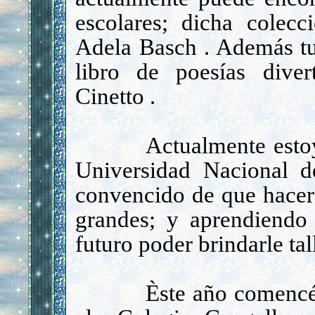
escolares; dicha colecc
Adela Basch . Adem
á
s t
libro de poes
í
as diver
Cinetto .
Actualmente esto
Universidad Nacional d
convencido de que hacer 
grandes
; y
aprendiendo 
futuro poder brindarle tal
Èste año comenc