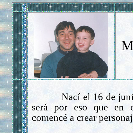
M
Nac
í
el 16 de jun
ser
á
por eso que en cu
comenc
é
a crear personaj