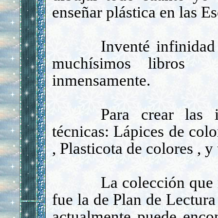
enseñar pl
á
stica en las E
Invent
é
infinidad
much
í
simos libros q
inmensamente.
Para crear las i
t
é
cnicas: L
á
pices de color
, Plasticota de colores , y
La colección que
fue la de Plan de Lectur
actualmente puede encont