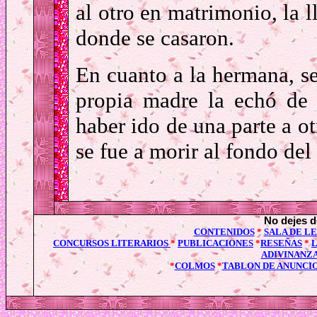
al otro en matrimonio, la l
donde se casaron.
En cuanto a la hermana, se
propia madre la echó de l
haber ido de una parte a ot
se fue a morir al fondo de
No dejes de
CONTENIDOS
*
SALA DE L
CONCURSOS LITERARIOS
*
PUBLICACIONES
*
RESEÑAS
*
ADIVINANZ
*
COLMOS
*
TABLON DE ANUNCI