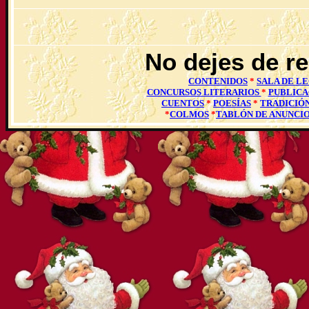
No dejes de re
CONTENIDOS
*
SALA DE L
CONCURSOS LITERARIOS
*
PUBLICA
CUENTOS
*
POESÍAS
*
TRADICIÓ
*
COLMOS
*
TABLÓN DE ANUNCI