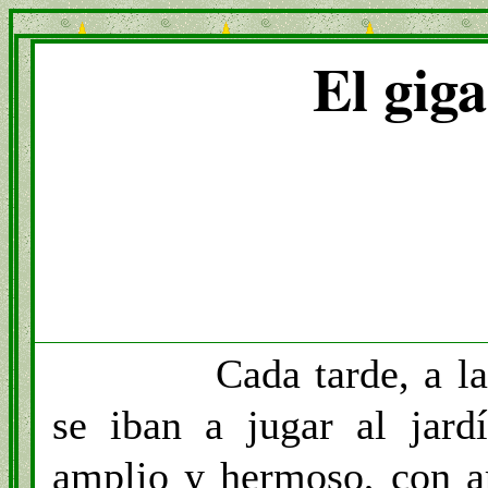
El giga
Cada
tarde,
a l
se iban a jugar al jard
amplio y hermoso, con ar