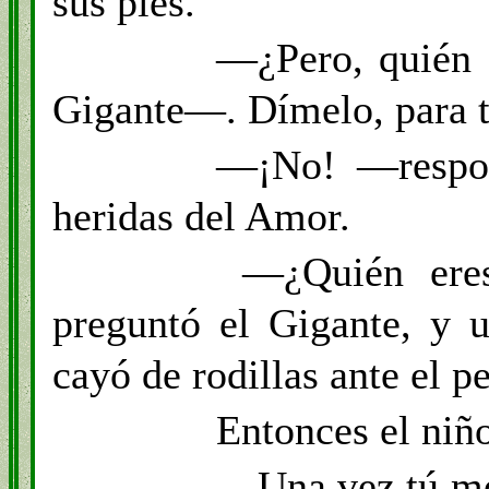
sus pies.
—¿Pero, quién s
Gigante—. Dímelo, para t
—¡No! —respon
heridas del Amor.
—¿Quién eres
preguntó el Gigante, y 
cayó de rodillas ante el p
Entonces el niño
—Una vez tú me 