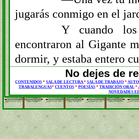
jugarás conmigo en el jard
Y cuando los
encontraron al Gigante m
dormir, y estaba entero cu
No dejes de re
CONTENIDOS
*
SALA DE LECTURA
*
SALA DE TRABAJO
*
AUTO
TRABALENGUAS
*
CUENTOS
*
POESÍAS
*
TRADICIÓN ORAL
*
NOVEDADES E