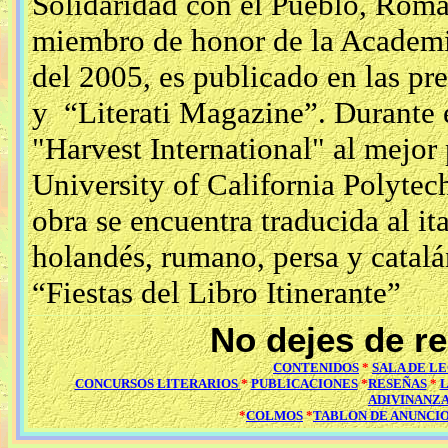
Solidaridad con el Pueblo, Roma
miembro de honor de la Academi
del 2005, es publicado en las pre
y “Literati Magazine”. Durante 
"Harvest International" al mejor
University of California Polytec
obra se encuentra traducida al ita
holandés, rumano, persa y catalá
“Fiestas del Libro Itinerante”
No dejes de r
CONTENIDOS
*
SALA DE L
CONCURSOS LITERARIOS
*
PUBLICACIONES
*
RESEÑAS
*
ADIVINANZ
*
COLMOS
*
TABLON DE ANUNCI