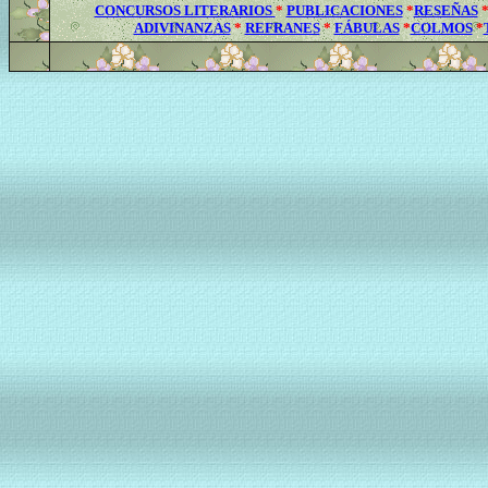
CONCURSOS LITERARIOS
*
PUBLICACIONES
*
RESEÑAS
ADIVINANZAS
*
REFRANES
*
FÁBULAS
*
COLMOS
*