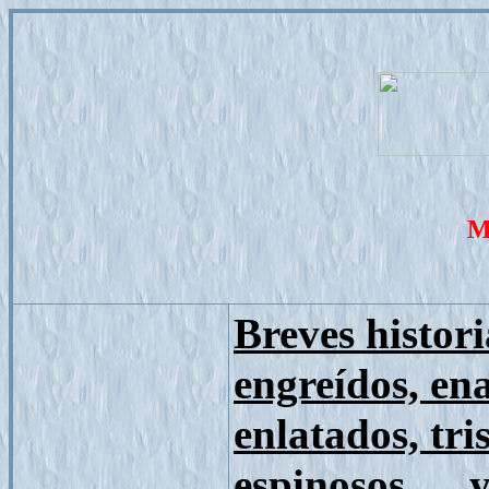
M
Breves histor
engreídos, en
enlatados, tri
espinosos … y 