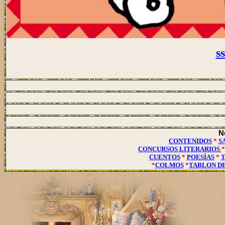
s
No
CONTENIDOS
*
S
CONCURSOS LITERARIOS
CUENTOS
*
POESÍAS
*
T
*
COLMOS
*
TABLON DE