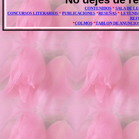
CONTENIDOS
*
SALA DE L
CONCURSOS LITERARIOS
*
PUBLICACIONES
*
RESEÑAS
*
LEYEND
REF
*
COLMOS
*
TABLON DE ANUNCIO